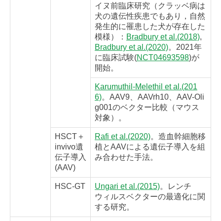
イヌ前臨床研究（クラッベ病は
犬の遺伝性疾患でもあり，自然
発生的に罹患した犬が存在した
模様）：
Bradbury et al.(2018)
,
Bradbury et al.(2020)
。2021年
に臨床試験(
NCT04693598
)が
開始。
Karumuthil-Melethil et al.(201
6)
。AAV9、AAVrh10、AAV-Oli
g001のベクター比較（マウス
対象）。
HSCT＋
Rafi et al.(2020)
。造血幹細胞移
invivo遺
植とAAVによる遺伝子導入を組
伝子導入
み合わせた手法。
(AAV)
HSC-GT
Ungari et al.(2015)
。レンチ
ウィルスベクターの最適化に関
する研究。