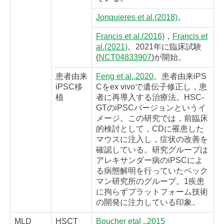
Jonquieres et al.(2018)
。
Francis et al.(2016)
，
Francis et
al.(2021)
。2021年に臨床試験
(
NCT04833907
)が開始。
患者由来
Feng et al.,2020
。患者由来iPS
iPSC移
Cをex vivoで遺伝子修正し，患
植
者に再導入する治療法。HSC-
GTのiPSCバージョンというイ
メージ。この研究では，前臨床
的検討として，CDに罹患した
マウスに注入し，症状の改善を
確認している。研究グループは
アレキサンダー病のiPSCによ
る病態解明を行っていたベック
マン研究所のグループ。1疾患
に拘らずプラットフォーム技術
の開発に注力している印象。
MLD
HSCT
Boucher etal .,2015