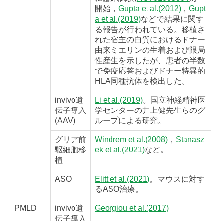
開始，
Gupta et al.(2012)
，
Gupt
a et al.(2019)
などで結果に関す
る報告が行われている。移植さ
れた宿主の白質におけるドナー
由来ミエリンの生着および限局
性産生を示したが、患者の半数
で免疫応答およびドナー特異的
HLA同種抗体を検出した。
invivo遺
Li et al.(2019)
。国立神経精神医
伝子導入
学センターの井上健先生らのグ
(AAV)
ループによる研究。
グリア前
Windrem et al.(2008)
，
Stanasz
駆細胞移
ek et al.(2021)
など。
植
ASO
Elitt et al.(2021)
。マウスに対す
るASO治療。
PMLD
invivo遺
Georgiou et al.(2017)
伝子導入