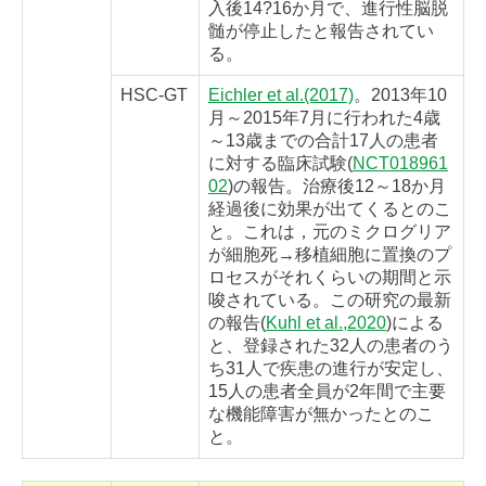
入後14?16か月で、進行性脳脱
髄が停止したと報告されてい
る。
HSC-GT
Eichler et al.(2017)
。2013年10
月～2015年7月に行われた4歳
～13歳までの合計17人の患者
に対する臨床試験(
NCT018961
02
)の報告。治療後12～18か月
経過後に効果が出てくるとのこ
と。これは，元のミクログリア
が細胞死→移植細胞に置換のプ
ロセスがそれくらいの期間と示
唆されている。この研究の最新
の報告(
Kuhl et al.,2020
)による
と、登録された32人の患者のう
ち31人で疾患の進行が安定し、
15人の患者全員が2年間で主要
な機能障害が無かったとのこ
と。