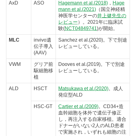
AxD
ASO
Hagemann et al.(2018)
，
Hage
mann et al.(2021)
（国立神経精
神医学センターの
井上健先生の
レビュー
）。2021年に臨床試
験(
NCT04849741
)が開始。
MLC
invivo遺
Sanchez et al.(2020)。下で別途
伝子導入
レビューしている。
(AAV)
VWM
グリア前
Dooves et al.(2019)。下で別途
駆細胞移
レビューしている。
植
ALD
HSCT
Matsukawa et al.(2020)
。成人
発症型ALD
HSC-GT
Cartier et al.(2009)
。CD34+造
血幹細胞を体外で遺伝子修正
し，再注入する自家移植。適合
ドナーがいない2人のALD患者
で実施され，いずれも細胞の注