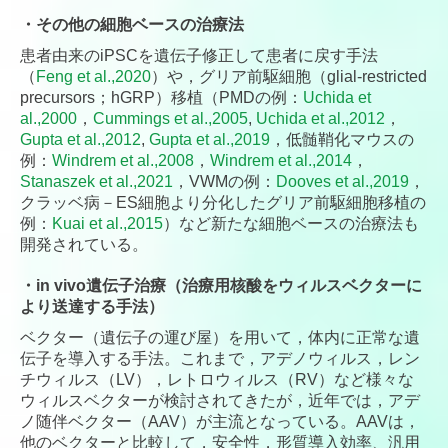
・
その他の細胞ベースの治療法
患者由来のiPSCを遺伝子修正して患者に戻す手法
（
Feng et al.,2020
）や，グリア前駆細胞（glial-restricted
precursors；hGRP）移植（PMDの例：
Uchida et
al.,2000
，
Cummings et al.,2005
,
Uchida et al.,2012
，
Gupta et al.,2012
,
Gupta et al.,2019
，低髄鞘化マウスの
例：
Windrem et al.,2008
，
Windrem et al.,2014
，
Stanaszek et al.,2021
，VWMの例：
Dooves et al.,2019
，
クラッベ病－ES細胞より分化したグリア前駆細胞移植の
例：
Kuai et al.,2015
）など新たな細胞ベースの治療法も
開発されている。
・
in vivo遺伝子治療（治療用核酸をウィルスベクターに
より送達する手法）
ベクター（遺伝子の運び屋）を用いて，体内に正常な遺
伝子を導入する手法。これまで，アデノウィルス，レン
チウィルス（LV），レトロウィルス（RV）など様々な
ウィルスベクターが検討されてきたが，近年では，アデ
ノ随伴ベクター（AAV）が主流となっている。AAVは，
他のベクターと比較して，安全性，形質導入効率、汎用