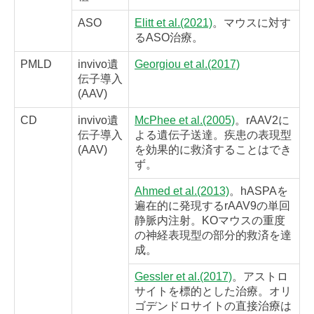
ASO
Elitt et al.(2021)
。マウスに対す
るASO治療。
PMLD
invivo遺
Georgiou et al.(2017)
伝子導入
(AAV)
CD
invivo遺
McPhee et al.(2005)
。rAAV2に
伝子導入
よる遺伝子送達。疾患の表現型
(AAV)
を効果的に救済することはでき
ず。
Ahmed et al.(2013)
。hASPAを
遍在的に発現するrAAV9の単回
静脈内注射。KOマウスの重度
の神経表現型の部分的救済を達
成。
Gessler et al.(2017)
。アストロ
サイトを標的とした治療。オリ
ゴデンドロサイトの直接治療は