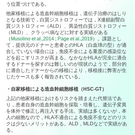
う位置づけである。
他家移植による造血幹細胞移植は，遺伝子治療のはしり
となる技術で，白質ジストロフィーでは，X連鎖副腎白
質ジストロフィー（ALD）、異染性白質ジストロフィー
（MLD）、クラッベ病などに対する実績がある
（
Musolino et al.,2014
;
Page et al.,2019
）。課題とし
て，提供元のドナーと患者とのHLA（白血球の型）が適
合していない場合には，免疫不全による重度の感染症な
どを起こすリスクが高まる。なかなかHLAが完全に適合
するドナーを探すのは難しいのが現状のようで，部分的
に適合したドナーからの移植により，移植後に弊害が生
じたケースも多く報告されている。
・
自家移植による造血幹細胞移植（HSC-GT）
上記の他家移植におけるリスクを踏まえた代替法であ
り，患者自身の造血幹細胞を採取・培養し、遺伝子変異
を体外で修正し再注入する手法。実績は多くないが，本
人の細胞なので，HLA不適合による免疫不全などのリス
クは少ないメリットがある。ALD，MLDなどで実績があ
る。