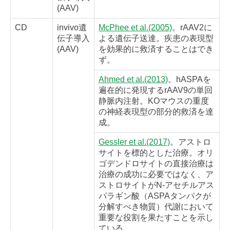
(AAV)
CD
invivo遺
McPhee et al.(2005)
。rAAV2に
伝子導入
よる遺伝子送達。疾患の表現型
(AAV)
を効果的に救済することはでき
ず。
Ahmed et al.(2013)
。hASPAを
遍在的に発現するrAAV9の単回
静脈内注射。KOマウスの重度
の神経表現型の部分的救済を達
成。
Gessler et al.(2017)
。アストロ
サイトを標的とした治療。オリ
ゴデンドロサイトの直接治療は
治療の成功に必要ではなく、ア
ストロサイトがN-アセチルアス
パラギン酸（ASPAタンパクが
分解すべき物質）代謝において
重要な役割を果たすことを示し
ている。