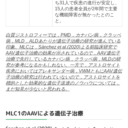
ち31人で疾患の進行が安定し、
15人の患者全員が2年間で主要
な機能障害が無かったとのこ
と。
白質ジストロフィーでは，PMD，カナバン病，クラッベ
病，MLD，ALDあたりが遺伝子治療の研究が進んでいる
印象。MLCは，Sánchez et al.(2020)よる前臨床研究で
AAV遺伝子治療の効果が示されているので，AAV遺伝子
治療で先行しているカナバン病，クラッベ病，MLDの研
究が参考になるかもしれない。一方で，アストロサイト
疾患においてはアレキサンダー病，VWMともにAAV遺伝
子治療の研究は行われていないので，アストロサイトを
標的とした効果的な遺伝子送達のノウハウについては，
まだ知見が少ないと思われる。
MLC1のAAVによる遺伝子治療