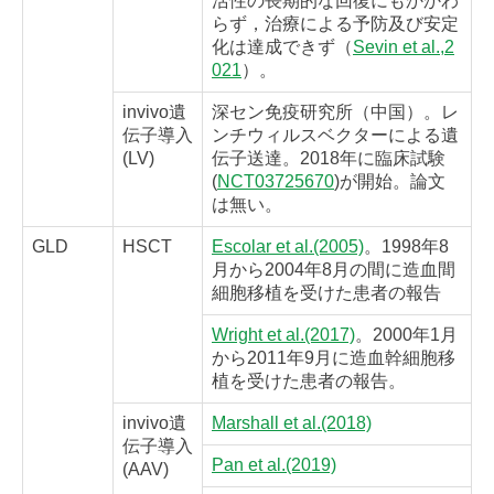
活性の長期的な回復にもかかわ
らず，治療による予防及び安定
化は達成できず（
Sevin et al.,2
021
）。
invivo遺
深セン免疫研究所（中国）。レ
伝子導入
ンチウィルスベクターによる遺
(LV)
伝子送達。2018年に臨床試験
(
NCT03725670
)が開始。論文
は無い。
GLD
HSCT
Escolar et al.(2005)
。1998年8
月から2004年8月の間に造血間
細胞移植を受けた患者の報告
Wright et al.(2017)
。2000年1月
から2011年9月に造血幹細胞移
植を受けた患者の報告。
invivo遺
Marshall et al.(2018)
伝子導入
Pan et al.(2019)
(AAV)