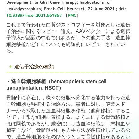
Development for Glial Gene Therapy: Implications for
Leukodystrophies; Front. Cell. Neurosci., 22 June 2021 ; doi:
10.3389/fncel.2021.661857
[
PMC
]
これまで行われた白質ジストロフィーを対象とした遺伝
子治療に関するレビュー論文。AAVベクターによる遺伝
子導入が話題の中心ではあるが，その他の手法（造血幹
細胞移植など）についても網羅的にレビューされてい
る。
遺伝子治療の種類
・造血幹細胞移植（hematopoietic stem cell
transplantation; HSCT）
骨髄中に存在し，様々な細胞へ分化する能力を持った造
血幹細胞を移植する治療方法。患者に対し，健常人ド
ナーから採取した造血幹細胞を移植（他家移植）するこ
とで，正常な細胞に置換する。よく耳にする骨髄移植と
ほぼ同義であるが，厳密には，造血幹細胞は，末梢血や
臍帯血など、骨髄以外にも入手方法が多様化しているの
で、造血幹細胞移植のひとつとして骨髄移植があるとい