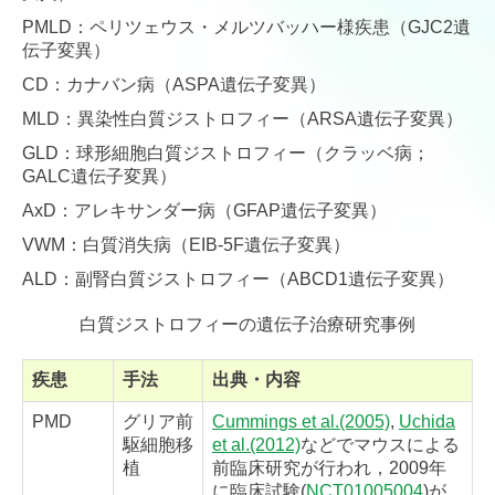
PMLD：ペリツェウス・メルツバッハー様疾患（GJC2遺
伝子変異）
CD：カナバン病（ASPA遺伝子変異）
MLD：異染性白質ジストロフィー（ARSA遺伝子変異）
GLD：球形細胞白質ジストロフィー（クラッベ病；
GALC遺伝子変異）
AxD：アレキサンダー病（GFAP遺伝子変異）
VWM：白質消失病（EIB-5F遺伝子変異）
ALD：副腎白質ジストロフィー（ABCD1遺伝子変異）
白質ジストロフィーの遺伝子治療研究事例
疾患
手法
出典・内容
PMD
グリア前
Cummings et al.(2005)
,
Uchida
駆細胞移
et al.(2012)
などでマウスによる
植
前臨床研究が行われ，2009年
に臨床試験(
NCT01005004
)が