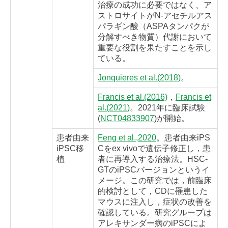
治療の成功に必要ではなく、ア
ストロサイトがN-アセチルアス
パラギン酸（ASPAタンパクが
分解すべき物質）代謝において
重要な役割を果たすことを示し
ている。
Jonquieres et al.(2018)
。
Francis et al.(2016)
，
Francis et
al.(2021)
。2021年に臨床試験
(
NCT04833907
)が開始。
患者由来
Feng et al.,2020
。患者由来iPS
iPSC移
Cをex vivoで遺伝子修正し，患
植
者に再導入する治療法。HSC-
GTのiPSCバージョンというイ
メージ。この研究では，前臨床
的検討として，CDに罹患した
マウスに注入し，症状の改善を
確認している。研究グループは
アレキサンダー病のiPSCによ