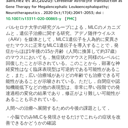
Sanchez et al.(2020)
: Cerebellar Astrocyte Transduction as
Gene Therapy for Megalencephalic Leukoencephalopathy;
Neurotherapeutics . 2020 Oct;17(4):2041-2053; doi :
10.1007/s13311-020-00865-y
[
PMC
]
バルセロナ大学の研究グループによる，MLCのメカニズ
ムと，遺伝子治療に関する研究。アデノ随伴ウイルス
（AAV）を媒体として，MLC1遺伝子を人為的に変異さ
せたマウスに正常なMLC1遺伝子を導入することで，発
症からほぼ1年後の15か月齢（人間に換算して約37歳）
のマウスにおいても，無症状のマウスと同様のレベルに
回復したことが示されている。このことから，顕著な神
経変性はなく臨床表現型は可逆的である可能性があるこ
と，また，広い治療域がありどの年齢でも治療できる可
能性があることが示唆されている。ただし，自閉症や認
知機能低下などの他の表現型は、非常に早い段階での発
達過程の変化の結果であり，修正がより難しい可能性が
あることも示されている。
人間への治療へ展開するための今後の課題として，
・小脳でのみMLCを発現させるだけでこれらの症状を改
善できるかどうかの確認