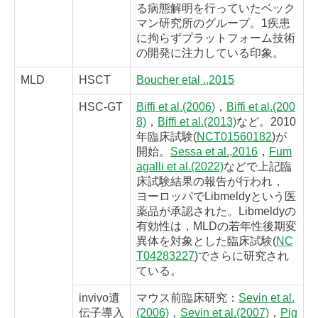
る病態解明を行っていたベック
マン研究所のグループ。1疾患
に拘らずプラットフォーム技術
の開発に注力している印象。
MLD
HSCT
Boucher etal .,2015
HSC-GT
Biffi et al.(2006)
，
Biffi et al.(200
8)
，
Biffi et al.(2013)
など。2010
年臨床試験(
NCT01560182
)が
開始。
Sessa et al.,2016
，
Fum
agalli et al.(2022)
などで上記臨
床試験結果の報告が行われ，
ヨーロッパでLibmeldyという医
薬品が承認された。Libmeldyの
有効性は，MLDの若年性後期変
異体を対象とした臨床試験(
NC
T04283227
)でさらに研究され
ている。
invivo遺
マウス前臨床研究：
Sevin et al.
伝子導入
(2006)
，
Sevin et al.(2007)
，
Pig