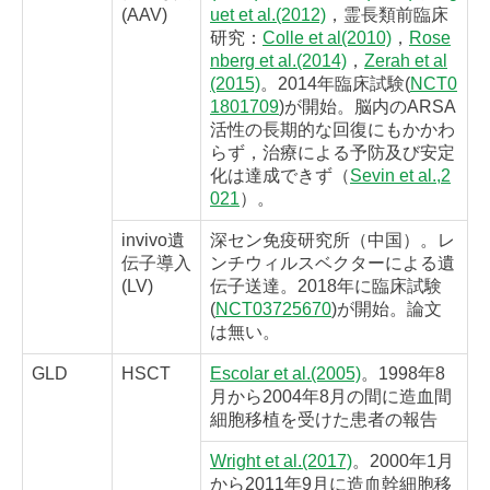
(AAV)
uet et al.(2012)
，霊長類前臨床
研究：
Colle et al(2010)
，
Rose
nberg et al.(2014)
，
Zerah et al
(2015)
。2014年臨床試験(
NCT0
1801709
)が開始。脳内のARSA
活性の長期的な回復にもかかわ
らず，治療による予防及び安定
化は達成できず（
Sevin et al.,2
021
）。
invivo遺
深セン免疫研究所（中国）。レ
伝子導入
ンチウィルスベクターによる遺
(LV)
伝子送達。2018年に臨床試験
(
NCT03725670
)が開始。論文
は無い。
GLD
HSCT
Escolar et al.(2005)
。1998年8
月から2004年8月の間に造血間
細胞移植を受けた患者の報告
Wright et al.(2017)
。2000年1月
から2011年9月に造血幹細胞移