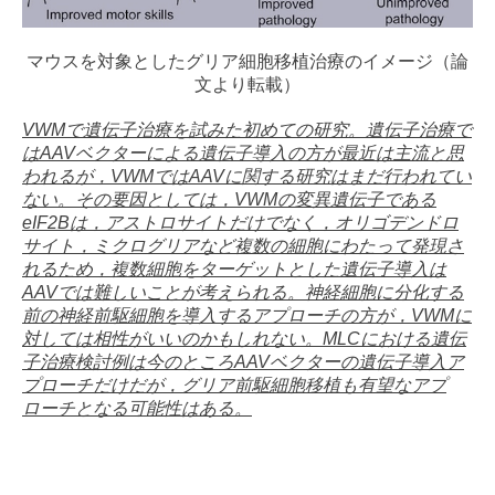
マウスを対象としたグリア細胞移植治療のイメージ（論
文より転載）
VWMで遺伝子治療を試みた初めての研究。遺伝子治療で
はAAVベクターによる遺伝子導入の方が最近は主流と思
われるが，VWMではAAVに関する研究はまだ行われてい
ない。その要因としては，VWMの変異遺伝子である
eIF2Bは，アストロサイトだけでなく，オリゴデンドロ
サイト，ミクログリアなど複数の細胞にわたって発現さ
れるため，複数細胞をターゲットとした遺伝子導入は
AAVでは難しいことが考えられる。神経細胞に分化する
前の神経前駆細胞を導入するアプローチの方が，VWMに
対しては相性がいいのかもしれない。MLCにおける遺伝
子治療検討例は今のところAAVベクターの遺伝子導入ア
プローチだけだが，グリア前駆細胞移植も有望なアプ
ローチとなる可能性はある。