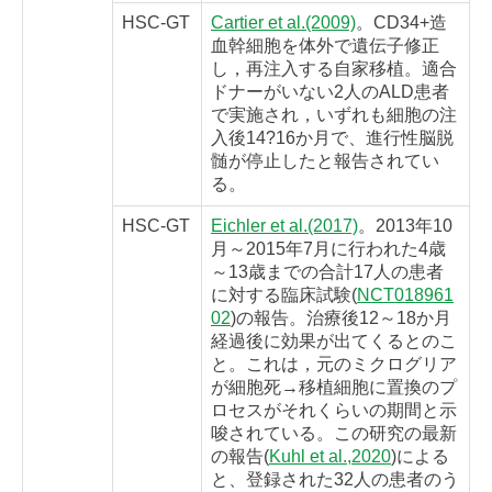
HSC-GT
Cartier et al.(2009)
。CD34+造
血幹細胞を体外で遺伝子修正
し，再注入する自家移植。適合
ドナーがいない2人のALD患者
で実施され，いずれも細胞の注
入後14?16か月で、進行性脳脱
髄が停止したと報告されてい
る。
HSC-GT
Eichler et al.(2017)
。2013年10
月～2015年7月に行われた4歳
～13歳までの合計17人の患者
に対する臨床試験(
NCT018961
02
)の報告。治療後12～18か月
経過後に効果が出てくるとのこ
と。これは，元のミクログリア
が細胞死→移植細胞に置換のプ
ロセスがそれくらいの期間と示
唆されている。この研究の最新
の報告(
Kuhl et al.,2020
)による
と、登録された32人の患者のう