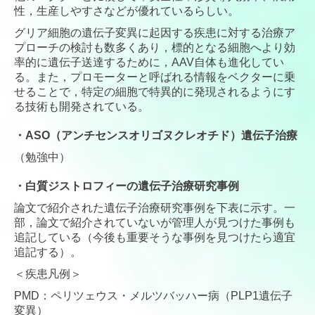
性，生産しやすさなどが優れているらしい。
グリア細胞の遺伝子変異に起因する疾患に対する治療ア
プローチの検討も数多くあり，標的となる細胞へより効
率的に遺伝子送達するために，AAV自体も進化してい
る。また，プロモーターと呼ばれる情報をベクターに乗
せることで，特定の細胞で特異的に発現されるようにす
る技術も開発されている。
・
ASO（アンチセンスオリゴヌクレオチド）遺伝子治療
（勉強中）
・
白質ジストロフィーの遺伝子治療研究事例
論文で紹介された遺伝子治療研究事例を下表に示す。一
部，論文で紹介されていないが管理人が見つけた事例も
追記している（今後も重要そうな事例を見つけたら適宜
追記する）。
＜疾患凡例＞
PMD：ペリツェウス・メルツバッハー病（PLP1遺伝子
変異）