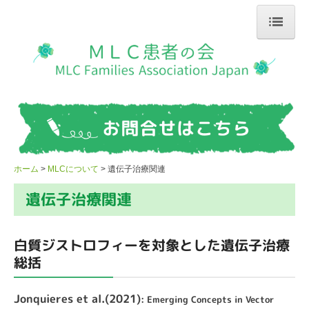
ホーム
私たちについて
お知らせ
MLCについて
ホーム
MLCについて
遺伝子治療関連
管理人の勉強部屋
遺伝子治療関連
Link
寄付のお願い
白質ジストロフィーを対象とした遺伝子治療
総括
お問合せ
Jonquieres et al.(2021)
: Emerging Concepts in Vector