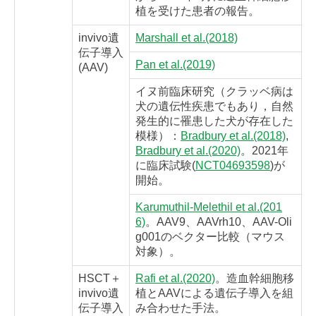
植を受けた患者の報告。
invivo遺
Marshall et al.(2018)
伝子導入
Pan et al.(2019)
(AAV)
イヌ前臨床研究（クラッベ病は
犬の遺伝性疾患でもあり，自然
発生的に罹患した犬が存在した
模様）：
Bradbury et al.(2018)
,
Bradbury et al.(2020)
。2021年
に臨床試験(
NCT04693598
)が
開始。
Karumuthil-Melethil et al.(201
6)
。AAV9、AAVrh10、AAV-Oli
g001のベクター比較（マウス
対象）。
HSCT＋
Rafi et al.(2020)
。造血幹細胞移
invivo遺
植とAAVによる遺伝子導入を組
伝子導入
み合わせた手法。