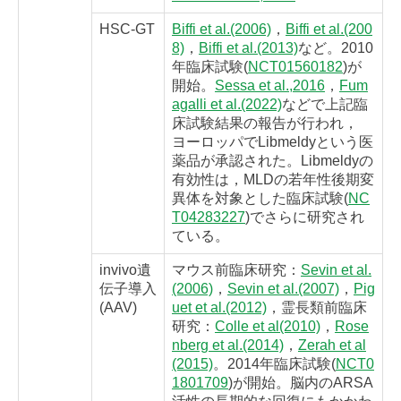
HSC-GT
Biffi et al.(2006)
，
Biffi et al.(200
8)
，
Biffi et al.(2013)
など。2010
年臨床試験(
NCT01560182
)が
開始。
Sessa et al.,2016
，
Fum
agalli et al.(2022)
などで上記臨
床試験結果の報告が行われ，
ヨーロッパでLibmeldyという医
薬品が承認された。Libmeldyの
有効性は，MLDの若年性後期変
異体を対象とした臨床試験(
NC
T04283227
)でさらに研究され
ている。
invivo遺
マウス前臨床研究：
Sevin et al.
伝子導入
(2006)
，
Sevin et al.(2007)
，
Pig
(AAV)
uet et al.(2012)
，霊長類前臨床
研究：
Colle et al(2010)
，
Rose
nberg et al.(2014)
，
Zerah et al
(2015)
。2014年臨床試験(
NCT0
1801709
)が開始。脳内のARSA