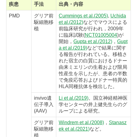
疾患
手法
出典・内容
PMD
グリア前
Cummings et al.(2005)
,
Uchida
駆細胞移
et al.(2012)
などでマウスによる
植
前臨床研究が行われ，2009年
に臨床試験(
NCT01005004
)が
開始，
Gupta et al.(2012)
，
Gupt
a et al.(2019)
などで結果に関す
る報告が行われている。移植さ
れた宿主の白質におけるドナー
由来ミエリンの生着および限局
性産生を示したが、患者の半数
で免疫応答およびドナー特異的
HLA同種抗体を検出した。
invivo遺
Li et al.(2019)
。国立神経精神医
伝子導入
学センターの井上健先生らのグ
(AAV)
ループによる研究。
グリア前
Windrem et al.(2008)
，
Stanasz
駆細胞移
ek et al.(2021)
など。
植